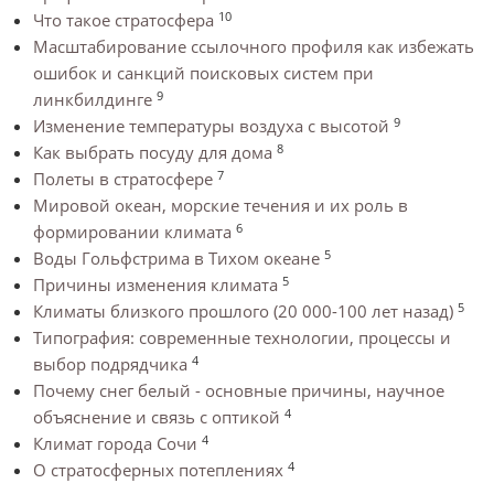
10
Что такое стратосфера
Масштабирование ссылочного профиля как избежать
ошибок и санкций поисковых систем при
9
линкбилдинге
9
Изменение температуры воздуха с высотой
8
Как выбрать посуду для дома
7
Полеты в стратосфере
Мировой океан, морские течения и их роль в
6
формировании климата
5
Воды Гольфстрима в Тихом океане
5
Причины изменения климата
5
Климаты близкого прошлого (20 000-100 лет назад)
Типография: современные технологии, процессы и
4
выбор подрядчика
Почему снег белый - основные причины, научное
4
объяснение и связь с оптикой
4
Климат города Сочи
4
О стратосферных потеплениях