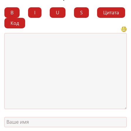
B
I
U
S
Цитата
Код