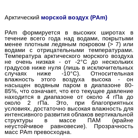
Арктический
морской воздух (PAm)
PAm формируется в высоких широтах в
течение всего года над водами, покрытыми
менее плотным ледяным покровом (> 7) или
водами с отрицательными температурами.
Температура арктического морского воздуха
не очень низкая - от -2°C до нескольких
градусов ниже нуля (лишь в исключительных
случаях ниже -10°C). Относительная
влажность этого воздуха высока - он
насыщен водяным паром в диапазоне 80-
85%, что означает, что его текущее давление
находится в диапазоне от около 4 гПа до
около 2 гПа. Это, при благоприятных
условиях, достаточно высокая влажность для
интенсивного развития облаков вертикальной
структуры в массе ПАМ (крайне
неустойчивое равновесие). Прозрачность
масс PAm превосходна.