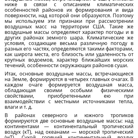
ниже в связи с описанием климатических
особенностей районов их формирования и вида
поверхности, над которой они образуются. Поэтому
мы используем эти признаки при рассмотрении
воздушных масс на территории США. Такие же
воздушные массы определяют характер погоды и в
других районах земного шара. Климатические же
условия, создающие весьма различную погоду в
разных его частях, определяются такими факторами,
как широта места, его близость или удаленность от
крупных водоемов, характер ближайших морских
течений, особенности окружающих районов суши.
Итак, основные воздушные массы, встречающиеся
на Земле, формируются в четырех главных очагах. В
каждом очаге формируется воздушная масса,
обладающая своими особыми физическими
свойствами, приобретенными ею при
взаимодействии с местными источниками тепла,
влаги и т. д.
В районах северного и южного тропиков
формируются две основные воздушные массы: над
континентами — континентальный тропический
воздух (кТ), над океанами — морской тропический
(мТ). Сухой горячий континентальный воздух