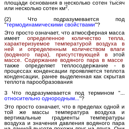
площади основания в несколько сотен тысяч
2
или несколько сотен км
.
(2) Что подразумевается под
"
термодинамическими свойствами
"?
Это просто означает, что атмосферная масса
имеет
определенное количество тепла,
характеризуемое температурой воздуха в
ней и определенным количеством влаги
(водяного пара), присутствующей в
этой
массе. Содержание водяного пара в массе
также определяет теплосодержание - в
процессах конденсации проявляется
теплота
конденсации
, ранее выделенная как скрытая
теплота парообразования
3 Что подразумевается под термином "...
относительно однородным...
"?
Это просто означает, что в пределах одной и
той же массы температура воздуха и
вертикальные градиенты температуры
воздуха и значения давления водяного пара
на данной высоте похожи друг на друга. Они