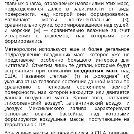
главных очагах, отражаемых названиями этих масс,
подразделяются далее в зависимости от вида
поверхности, над которой они формировались.
Различают массы континентальные (к),
сравнительно сухие, сформировавшиеся над сушей,
и морские (м) — сравнительно влажные за счет
испарения с водоемов, над которыми они
формировались.
Метеорологи используют еще и более детальное
подразделение воздушных масс, которое уже не
представляет особенно большого интереса для
читателей. Отметим лишь те детали, которые будут
встречаться при описании
воздушных масс
над
США. Названия „теплая" (т) и „холодная" (х)
указывают на тепловое состояние данной массы по
сравнению с тепловым состоянием земной
поверхности, над которой находится или двигается
данная воздушная масса. Кроме того, названия
„тихоокеанский воздух", „атлантический воздух" и
„воздух Мексиканского залива" характеризуют
основные водные бассейны, над которыми
формируются воздушные массы, поступающие на
территорию США.
Воздушные массы, встречающиеся в США, описаны