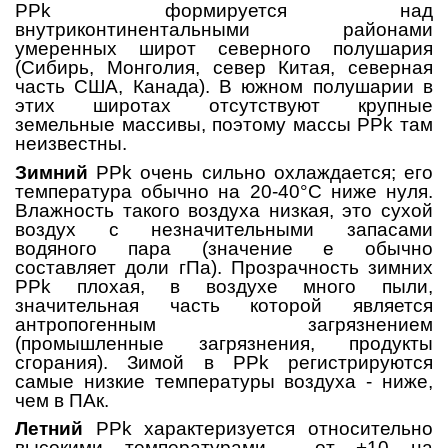
PPk
формируется над
внутриконтинентальными районами
умеренных широт северного полушария
(Сибирь, Монголия, север Китая, северная
часть США, Канада). В южном полушарии в
этих широтах отсутствуют крупные
земельные массивы, поэтому массы PPk там
неизвестны.
Зимний
PPk
очень сильно охлаждается; его
температура обычно на 20-40°C ниже нуля.
Влажность такого воздуха низкая, это сухой
воздух с незначительными запасами
водяного пара (значение e обычно
составляет доли гПа). Прозрачность зимних
PPk
плохая, в воздухе много пыли,
значительная часть которой является
антропогенным загрязнением
(промышленные загрязнения, продукты
сгорания). Зимой в
PPk
регистрируются
самые низкие температуры воздуха - ниже,
чем в ПАк.
Летний
PPk
характеризуется относительно
высокими температурами - от +10 на