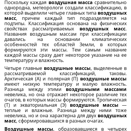
Поскольку каждая
воздушная масса
сравнительно
однородна, метеорологи создали классификацию, в
которой выделили четыре главных типа
воздушных
масс
, причем каждый тип подразделяется на
подтипы. Классификация основана на физических
свойствах рассматриваемых
воздушных масс
.
Названия воздушным массам при классификации
давались на основании климатических
особенностей тех областей Земли, в которых
формируются эти массы. Тем самым название
каждой массы сразу дает некоторое указание на ее
температуру и влажность.
Четыре главные
воздушные массы
, выделенные в
рассматриваемой классификаций, таковы.
Арктическая (А) и полярная (П)
воздушные массы
имеют низкую температуру и малую влажность.
Разница между этими
воздушными массами
невелика, но она отражает некоторое различие тех
очагов, в которых массы формируются. Тропическая
(Т) и экваториальная (Э)
воздушные массы
—
теплые и влажные. Разница между ними тоже
невелика, но и она характерна для двух
воздушных
масс
, сформировавшихся в разных очагах.
Воздушные массы
, образовавшиеся в четырех