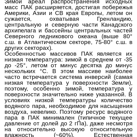
Зимой ареал распространения исходных
масс ПАК расширяется, достигая побережья
Америки, Азии и СВ края Европы, летом он
сужается, охватывая Гренландию,
центральную и северную части Канадского
архипелага и бассейны центральных частей
Северного ледникового океана (выше 80°
с.ш. в Атлантическом секторе, 75-80° с.ш. в
других секторах).
Особенностью массивов ПАК является их
низкая температура: зимой в среднем от -35
до -25°, летом от минус десятка до минус
нескольких °C. В этом массиве наиболее
часто встречается система инверсий (самая
низкая температура у поверхности Земли),
поэтому, особенно зимой, температура у
поверхности значительно ниже указанной. В
условиях низкой температуры количество
водяного пара, необходимое для насыщения
воздуха, невелико. Поэтому ресурс водяного
пара в ПАК минимален (типичное текущее
давление от долей до 2 гПа), даже несмотря
на относительно высокую относительную
влажность (~60%). Естественная