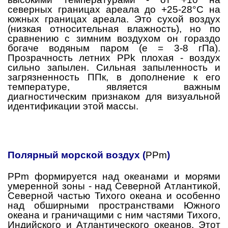
северных границах ареала до +25-28°C на
южных границах ареала. Это сухой воздух
(низкая относительная влажность), но по
сравнению с зимним воздухом он гораздо
богаче водяным паром (e = 3-8 гПа).
Прозрачность летних
PPk
плохая - воздух
сильно запылен. Сильная запыленность и
загрязненность ППк, в дополнение к его
температуре, является важным
диагностическим признаком для визуальной
идентификации этой массы.
Полярный морской воздух (
PPm
)
PPm
формируется над океанами и морями
умеренной зоны - над Северной Атлантикой,
Северной частью Тихого океана и особенно
над обширными пространствами Южного
океана и граничащими с ним частями Тихого,
Индийского и Атлантического океанов. Этот