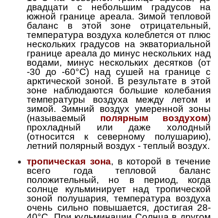
двадцати с небольшим градусов на
южной границе ареала. Зимой тепловой
баланс в этой зоне отрицательный,
температура воздуха колеблется от плюс
нескольких градусов на экваториальной
границе ареала до минус нескольких над
водами, минус нескольких десятков (от
-30 до -60°C) над сушей на границе с
арктической зоной. В результате в этой
зоне наблюдаются большие колебания
температуры воздуха между летом и
зимой. Зимний воздух умеренной зоны
(называемый
полярным воздухом
)
прохладный или даже холодный
(относится к северному полушарию),
летний полярный воздух - теплый воздух.
тропическая зона
, в которой в течение
всего года тепловой баланс
положительный, но в период, когда
солнце кульминирует над тропической
зоной полушария, температура воздуха
очень сильно повышается, достигая 28-
40°C. При кульминации Солнца в другом