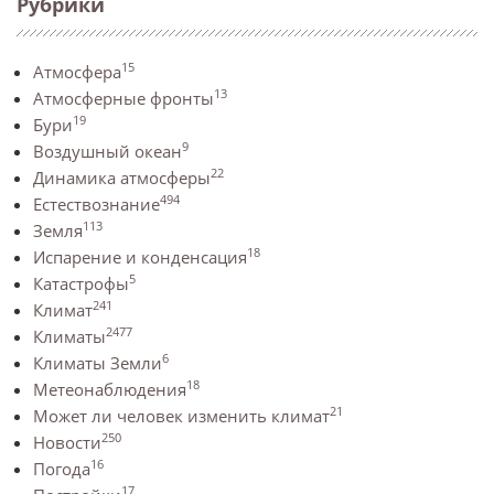
Рубрики
15
Атмосфера
13
Атмосферные фронты
19
Бури
9
Воздушный океан
22
Динамика атмосферы
494
Естествознание
113
Земля
18
Испарение и конденсация
5
Катастрофы
241
Климат
2477
Климаты
6
Климаты Земли
18
Метеонаблюдения
21
Может ли человек изменить климат
250
Новости
16
Погода
17