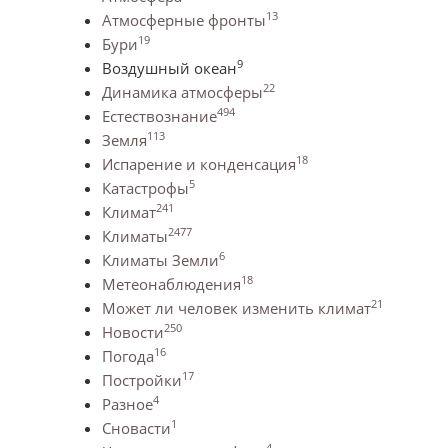
13
Атмосферные фронты
19
Бури
9
Воздушный океан
22
Динамика атмосферы
494
Естествознание
113
Земля
18
Испарение и конденсация
5
Катастрофы
241
Климат
2477
Климаты
6
Климаты Земли
18
Метеонаблюдения
21
Может ли человек изменить климат
250
Новости
16
Погода
17
Постройки
4
Разное
1
Сновасти
4