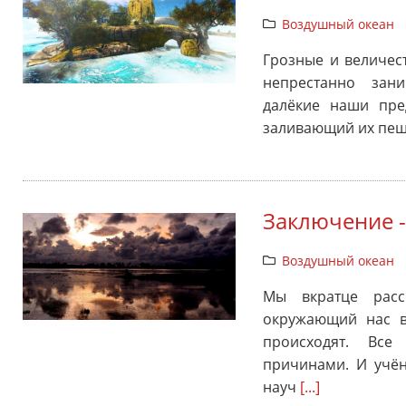
Воздушный океан
Грозные и величес
непрестанно зан
далёкие наши пред
заливающий их пещ
Заключение 
Воздушный океан
Мы вкратце расс
окружающий нас в
происходят. Все
причинами. И учён
науч
[...]