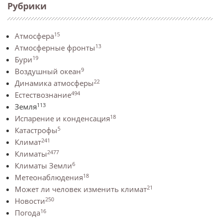
Рубрики
15
Атмосфера
13
Атмосферные фронты
19
Бури
9
Воздушный океан
22
Динамика атмосферы
494
Естествознание
113
Земля
18
Испарение и конденсация
5
Катастрофы
241
Климат
2477
Климаты
6
Климаты Земли
18
Метеонаблюдения
21
Может ли человек изменить климат
250
Новости
16
Погода