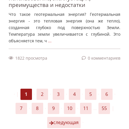
преимущества и недостатки
Что такое геотермальная энергия? Геотермальная
энергия - это тепловая энергия (она же тепло),
созданная глубоко под поверхностью Земли.
Температура земли увеличивается с глубиной. Это
объясняется тем, ч
...
1822 просмотра
0 комментариев
·
|
1
·
2
·
3
·
4
·
5
·
6
·
7
·
8
·
9
·
10
·
11
...
55
|
следующая
·