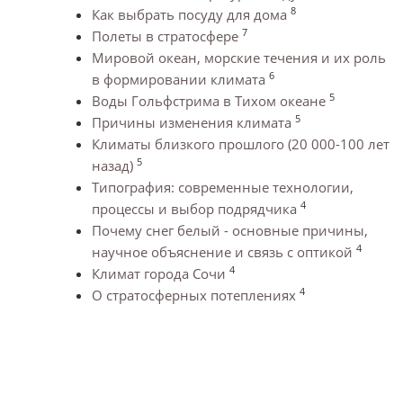
8
Как выбрать посуду для дома
7
Полеты в стратосфере
Мировой океан, морские течения и их роль
6
в формировании климата
5
Воды Гольфстрима в Тихом океане
5
Причины изменения климата
Климаты близкого прошлого (20 000-100 лет
5
назад)
Типография: современные технологии,
4
процессы и выбор подрядчика
Почему снег белый - основные причины,
4
научное объяснение и связь с оптикой
4
Климат города Сочи
4
О стратосферных потеплениях