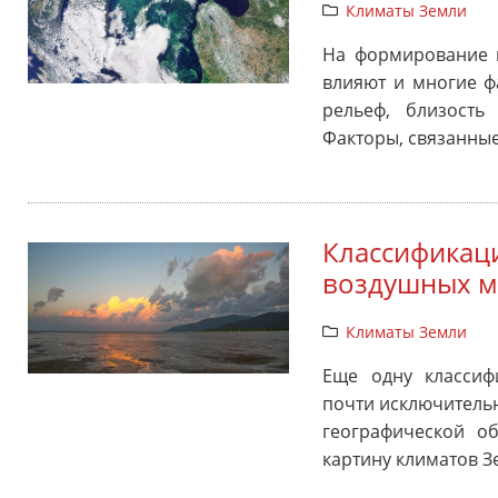
Климаты Земли
На формирование 
влияют и многие ф
рельеф, близость
Факторы, связанны
Классификаци
воздушных м
Климаты Земли
Еще одну классиф
почти исключительн
географической о
картину климатов З