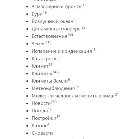
13
Атмосферные фронты
19
Бури
9
Воздушный океан
22
Динамика атмосферы
494
Естествознание
113
Земля
18
Испарение и конденсация
5
Катастрофы
241
Климат
2477
Климаты
6
Климаты Земли
18
Метеонаблюдения
21
Может ли человек изменить климат
250
Новости
16
Погода
17
Постройки
4
Разное
1
Сновасти
4