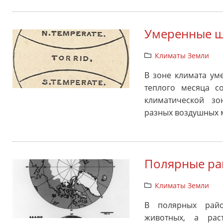
Умеренные 
Климаты Земли
В зоне климата ум
теплого месяца со
климатической з
разных воздушных м
Полярные р
Климаты Земли
В полярных райо
животных, а рас