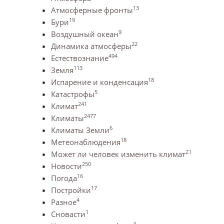
13
Атмосферные фронты
19
Бури
9
Воздушный океан
22
Динамика атмосферы
494
Естествознание
113
Земля
18
Испарение и конденсация
5
Катастрофы
241
Климат
2477
Климаты
6
Климаты Земли
18
Метеонаблюдения
21
Может ли человек изменить климат
250
Новости
16
Погода
17
Постройки
4
Разное
1
Сновасти
4