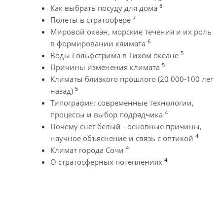
8
Как выбрать посуду для дома
7
Полеты в стратосфере
Мировой океан, морские течения и их роль
6
в формировании климата
5
Воды Гольфстрима в Тихом океане
5
Причины изменения климата
Климаты близкого прошлого (20 000-100 лет
5
назад)
Типография: современные технологии,
4
процессы и выбор подрядчика
Почему снег белый - основные причины,
4
научное объяснение и связь с оптикой
4
Климат города Сочи
4
О стратосферных потеплениях