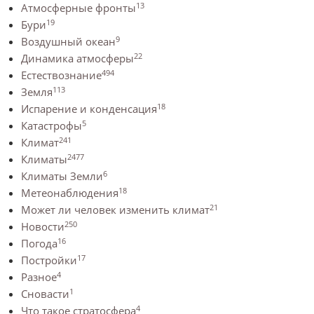
13
Атмосферные фронты
19
Бури
9
Воздушный океан
22
Динамика атмосферы
494
Естествознание
113
Земля
18
Испарение и конденсация
5
Катастрофы
241
Климат
2477
Климаты
6
Климаты Земли
18
Метеонаблюдения
21
Может ли человек изменить климат
250
Новости
16
Погода
17
Постройки
4
Разное
1
Сновасти
4
Что такое стратосфера