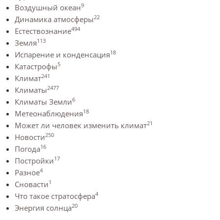
9
Воздушный океан
22
Динамика атмосферы
494
Естествознание
113
Земля
18
Испарение и конденсация
5
Катастрофы
241
Климат
2477
Климаты
6
Климаты Земли
18
Метеонаблюдения
21
Может ли человек изменить климат
250
Новости
16
Погода
17
Постройки
4
Разное
1
Сновасти
4
Что такое стратосфера
20
Энергия солнца