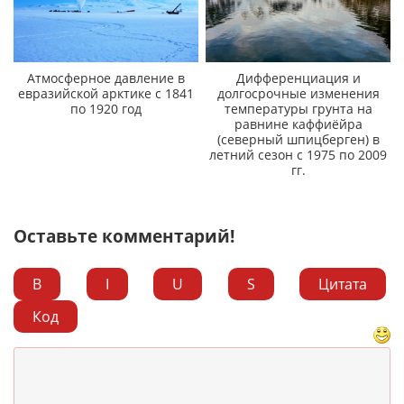
Атмосферное давление в
Дифференциация и
евразийской арктике с 1841
долгосрочные изменения
по 1920 год
температуры грунта на
равнине каффиёйра
(северный шпицберген) в
летний сезон с 1975 по 2009
гг.
Оставьте комментарий!
B
I
U
S
Цитата
Код