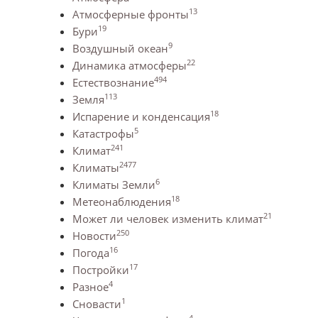
13
Атмосферные фронты
19
Бури
9
Воздушный океан
22
Динамика атмосферы
494
Естествознание
113
Земля
18
Испарение и конденсация
5
Катастрофы
241
Климат
2477
Климаты
6
Климаты Земли
18
Метеонаблюдения
21
Может ли человек изменить климат
250
Новости
16
Погода
17
Постройки
4
Разное
1
Сновасти
4