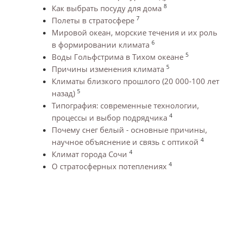
8
Как выбрать посуду для дома
7
Полеты в стратосфере
Мировой океан, морские течения и их роль
6
в формировании климата
5
Воды Гольфстрима в Тихом океане
5
Причины изменения климата
Климаты близкого прошлого (20 000-100 лет
5
назад)
Типография: современные технологии,
4
процессы и выбор подрядчика
Почему снег белый - основные причины,
4
научное объяснение и связь с оптикой
4
Климат города Сочи
4
О стратосферных потеплениях