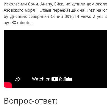
Исколесили Сочи, Анапу, Ейск, но купили дом около
Азовского моря | Отзыв переехавших на ПМЖ на юг
by Дневник северянки Сении 391,514 views 2 years
ago 30 minutes
Вопрос-ответ: