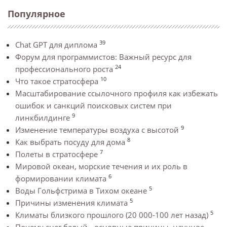
Популярное
39
Chat GPT для диплома
Форум для программистов: Важный ресурс для
24
профессионального роста
10
Что такое стратосфера
Масштабирование ссылочного профиля как избежать
ошибок и санкций поисковых систем при
9
линкбилдинге
9
Изменение температуры воздуха с высотой
8
Как выбрать посуду для дома
7
Полеты в стратосфере
Мировой океан, морские течения и их роль в
6
формировании климата
5
Воды Гольфстрима в Тихом океане
5
Причины изменения климата
5
Климаты близкого прошлого (20 000-100 лет назад)
Почему снег белый - основные причины, научное