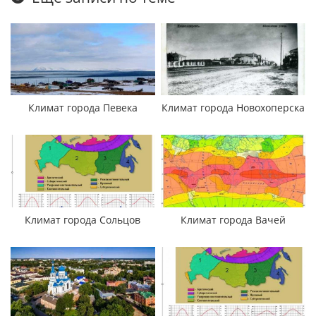
Климат города Певека
Климат города Новохоперска
Климат города Сольцов
Климат города Вачей