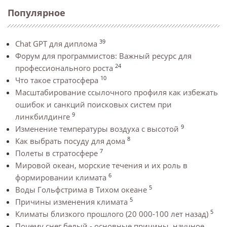
Популярное
39
Chat GPT для диплома
Форум для программистов: Важный ресурс для
24
профессионального роста
10
Что такое стратосфера
Масштабирование ссылочного профиля как избежать
ошибок и санкций поисковых систем при
9
линкбилдинге
9
Изменение температуры воздуха с высотой
8
Как выбрать посуду для дома
7
Полеты в стратосфере
Мировой океан, морские течения и их роль в
6
формировании климата
5
Воды Гольфстрима в Тихом океане
5
Причины изменения климата
5
Климаты близкого прошлого (20 000-100 лет назад)
Почему снег белый - основные причины, научное