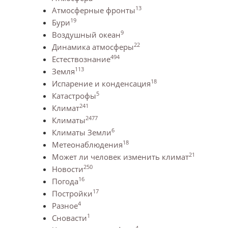
13
Атмосферные фронты
19
Бури
9
Воздушный океан
22
Динамика атмосферы
494
Естествознание
113
Земля
18
Испарение и конденсация
5
Катастрофы
241
Климат
2477
Климаты
6
Климаты Земли
18
Метеонаблюдения
21
Может ли человек изменить климат
250
Новости
16
Погода
17
Постройки
4
Разное
1
Сновасти
4