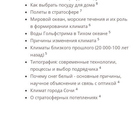
8
Как выбрать посуду для дома
7
Полеты в стратосфере
Мировой океан, морские течения и их роль
6
в формировании климата
5
Воды Гольфстрима в Тихом океане
5
Причины изменения климата
Климаты близкого прошлого (20 000-100 лет
5
назад)
Типография: современные технологии,
4
процессы и выбор подрядчика
Почему снег белый - основные причины,
4
научное объяснение и связь с оптикой
4
Климат города Сочи
4
О стратосферных потеплениях