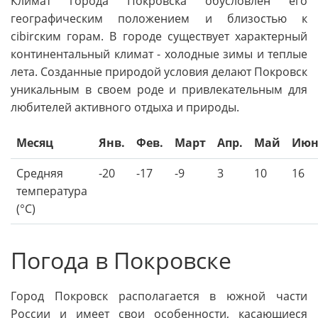
Климат города Покровска обусловлен его
географическим положением и близостью к
сibirским горам. В городе существует характерный
континентальный климат - холодные зимы и теплые
лета. Созданные природой условия делают Покровск
уникальным в своем роде и привлекательным для
любителей активного отдыха и природы.
Месяц
Янв.
Фев.
Март
Апр.
Май
Июн
Средняя
-20
-17
-9
3
10
16
температура
(°C)
Погода в Покровске
Город Покровск располагается в южной части
России и имеет свои особенности, касающиеся