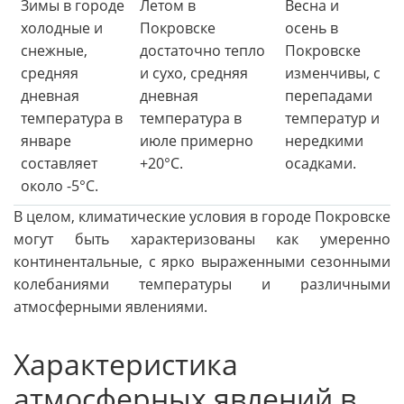
Зимы в городе
Летом в
Весна и
холодные и
Покровске
осень в
снежные,
достаточно тепло
Покровске
средняя
и сухо, средняя
изменчивы, с
дневная
дневная
перепадами
температура в
температура в
температур и
январе
июле примерно
нередкими
составляет
+20°C.
осадками.
около -5°C.
В целом, климатические условия в городе Покровске
могут быть характеризованы как умеренно
континентальные, с ярко выраженными сезонными
колебаниями температуры и различными
атмосферными явлениями.
Характеристика
атмосферных явлений в