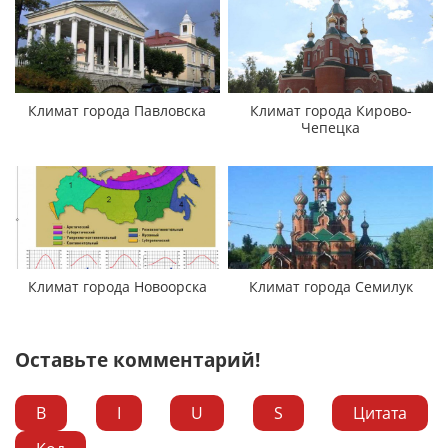
Климат города Павловска
Климат города Кирово-
Чепецка
Климат города Новоорска
Климат города Семилук
Оставьте комментарий!
B
I
U
S
Цитата