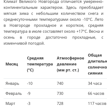
Климат Великого Новгорода отличается умеренно-
континентальным характером. Здесь преобладает
мягкая зима с небольшим количеством снега и
среднесуточными температурами около -10°C. Лето
в Новгороде прохладное и короткое, средняя
температура в июле составляет около +17°C. Весна и
осень в городе достаточно прохладные, с
изменчивой погодой.
Общая
Средняя
Атмосферное
длительн
Месяц
температура
давление
солнечно
(°C)
(мм рт. ст.)
сияния
Январь
-10
740
34 часа
Февраль
-9
730
66 часов
Март
-3
728
117 часов