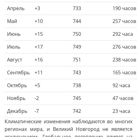
Апрель
+3
733
190 часов
Май
+10
744
257 часов
Июнь
+15
750
292 часа
Июль
+17
749
276 часов
Август
+16
751
238 часов
Сентябрь
+11
743
165 часов
Октябрь
+5
738
92 часа
Ноябрь
-2
745
47 часов
Декабрь
-7
742
23 часа
Климатические изменения наблюдаются во многих
регионах мира, и Великий Новгород не является
исключением. Глобальное потепление влияет на