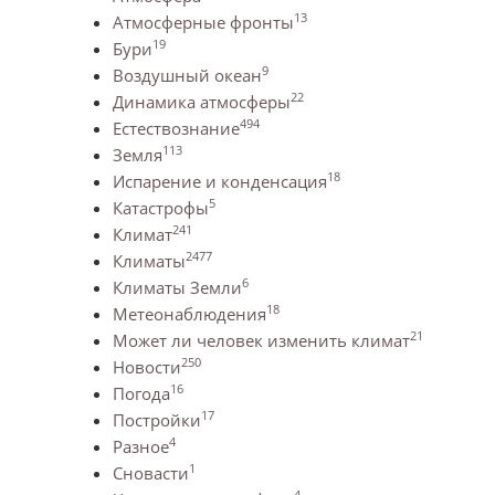
13
Атмосферные фронты
19
Бури
9
Воздушный океан
22
Динамика атмосферы
494
Естествознание
113
Земля
18
Испарение и конденсация
5
Катастрофы
241
Климат
2477
Климаты
6
Климаты Земли
18
Метеонаблюдения
21
Может ли человек изменить климат
250
Новости
16
Погода
17
Постройки
4
Разное
1
Сновасти
4