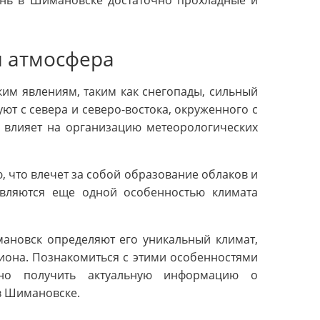
сень в Шимановске достаточно прохладные и
и атмосфера
м явлениям, таким как снегопады, сильный
ют с севера и северо-востока, окруженного с
 влияет на организацию метеорологических
 что влечет за собой образование облаков и
 являются еще одной особенностью климата
мановск определяют его уникальный климат,
иона. Познакомиться с этими особенностями
жно получить актуальную информацию о
в Шимановске.