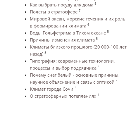
8
Как выбрать посуду для дома
7
Полеты в стратосфере
Мировой океан, морские течения и их роль
6
в формировании климата
5
Воды Гольфстрима в Тихом океане
5
Причины изменения климата
Климаты близкого прошлого (20 000-100 лет
5
назад)
Типография: современные технологии,
4
процессы и выбор подрядчика
Почему снег белый - основные причины,
4
научное объяснение и связь с оптикой
4
Климат города Сочи
4
О стратосферных потеплениях