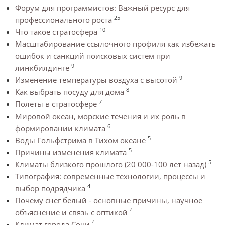
Форум для программистов: Важный ресурс для
25
профессионального роста
10
Что такое стратосфера
Масштабирование ссылочного профиля как избежать
ошибок и санкций поисковых систем при
9
линкбилдинге
9
Изменение температуры воздуха с высотой
8
Как выбрать посуду для дома
7
Полеты в стратосфере
Мировой океан, морские течения и их роль в
6
формировании климата
5
Воды Гольфстрима в Тихом океане
5
Причины изменения климата
5
Климаты близкого прошлого (20 000-100 лет назад)
Типография: современные технологии, процессы и
4
выбор подрядчика
Почему снег белый - основные причины, научное
4
объяснение и связь с оптикой
4
Климат города Сочи