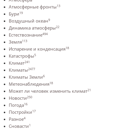
13
Атмосферные фронты
19
Бури
9
Воздушный океан
22
Динамика атмосферы
494
Естествознание
113
Земля
18
Испарение и конденсация
5
Катастрофы
241
Климат
2477
Климаты
6
Климаты Земли
18
Метеонаблюдения
21
Может ли человек изменить климат
250
Новости
16
Погода
17
Постройки
4
Разное
1
Сновасти