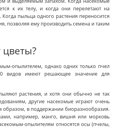
ом и выделяемым запахом. Когда насекомые
тся к их телу, и когда они перелетают на
. Когда пыльца одного растения переносится
ия, позволяя ему производить семена и таким
 цветы?
омым-опылителем, однако одних только пчел
450 видов имеют решающее значение для
пыляют растения, и хотя они обычно не так
ледованиям, другие насекомые играют очень
им образом, в поддержании биоразнообразия.
лами, например, манго, вишня или морковь
асекомым-опылителям относятся осы (пчелы,