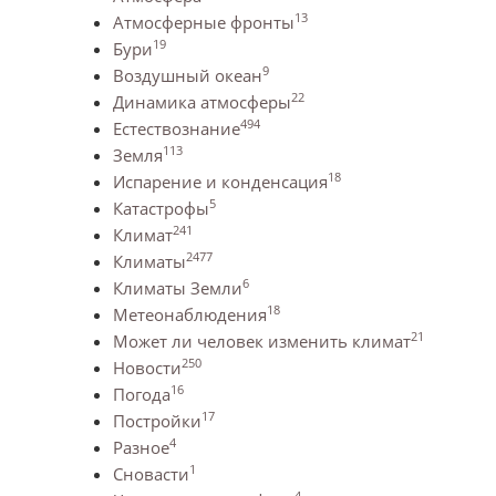
13
Атмосферные фронты
19
Бури
9
Воздушный океан
22
Динамика атмосферы
494
Естествознание
113
Земля
18
Испарение и конденсация
5
Катастрофы
241
Климат
2477
Климаты
6
Климаты Земли
18
Метеонаблюдения
21
Может ли человек изменить климат
250
Новости
16
Погода
17
Постройки
4
Разное
1
Сновасти
4