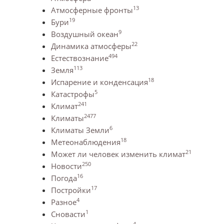
13
Атмосферные фронты
19
Бури
9
Воздушный океан
22
Динамика атмосферы
494
Естествознание
113
Земля
18
Испарение и конденсация
5
Катастрофы
241
Климат
2477
Климаты
6
Климаты Земли
18
Метеонаблюдения
21
Может ли человек изменить климат
250
Новости
16
Погода
17
Постройки
4
Разное
1
Сновасти
4