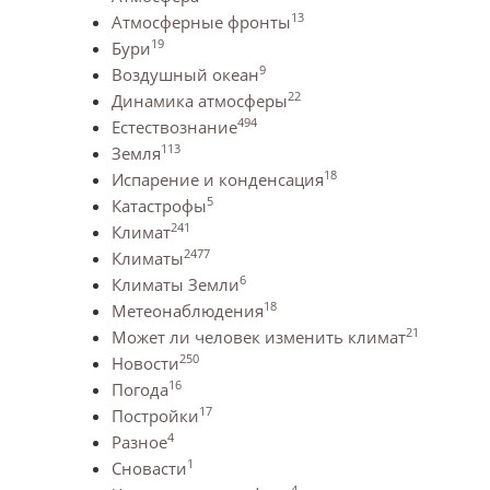
13
Атмосферные фронты
19
Бури
9
Воздушный океан
22
Динамика атмосферы
494
Естествознание
113
Земля
18
Испарение и конденсация
5
Катастрофы
241
Климат
2477
Климаты
6
Климаты Земли
18
Метеонаблюдения
21
Может ли человек изменить климат
250
Новости
16
Погода
17
Постройки
4
Разное
1
Сновасти
4