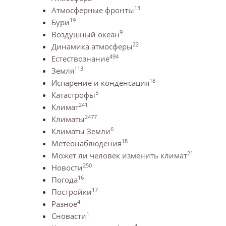
13
Атмосферные фронты
19
Бури
9
Воздушный океан
22
Динамика атмосферы
494
Естествознание
113
Земля
18
Испарение и конденсация
5
Катастрофы
241
Климат
2477
Климаты
6
Климаты Земли
18
Метеонаблюдения
21
Может ли человек изменить климат
250
Новости
16
Погода
17
Постройки
4
Разное
1
Сновасти
4