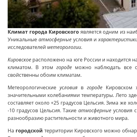
Климат города Кировского
является одним из наи
Уникальные
атмосферные
условия и
характеристик
исследователей
метеорологии
.
Кировское
расположено на юге России и находится н
климатом. В этом
городе
можно наблюдать все о
свойственны обоим климатам.
Метеорологические
условия
в
городе
Кировском х
значительными колебаниями температуры. Лето здес
составляет около +25 градусов Цельсия. Зима же хо
-10 градусов Цельсия. Такие
атмосферные
условия с
разнообразию растительности и животного мира.
На
городской
территории Кировского можно обнар