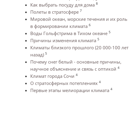
8
Как выбрать посуду для дома
7
Полеты в стратосфере
Мировой океан, морские течения и их роль
6
в формировании климата
5
Воды Гольфстрима в Тихом океане
5
Причины изменения климата
Климаты близкого прошлого (20 000-100 лет
5
назад)
Почему снег белый - основные причины,
4
научное объяснение и связь с оптикой
4
Климат города Сочи
4
О стратосферных потеплениях
4
Первые этапы мелиорации климата