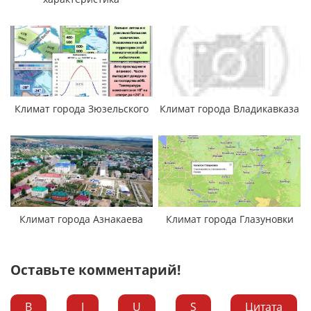
Климат города Зюзельского
Климат города Владикавказа
Климат города Азнакаева
Климат города Глазуновки
Оставьте комментарий!
B
I
U
S
Цитата