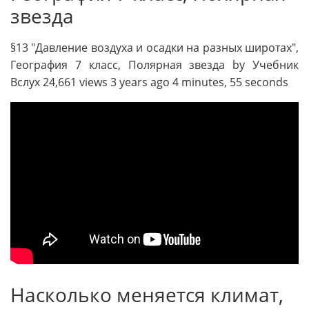
звезда
§13 "Давление воздуха и осадки на разных широтах",
География 7 класс, Полярная звезда by Учебник
Вслух 24,661 views 3 years ago 4 minutes, 55 seconds
Насколько меняется климат,