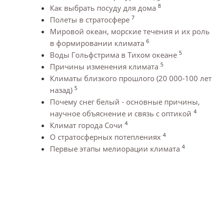
8
Как выбрать посуду для дома
7
Полеты в стратосфере
Мировой океан, морские течения и их роль
6
в формировании климата
5
Воды Гольфстрима в Тихом океане
5
Причины изменения климата
Климаты близкого прошлого (20 000-100 лет
5
назад)
Почему снег белый - основные причины,
4
научное объяснение и связь с оптикой
4
Климат города Сочи
4
О стратосферных потеплениях
4
Первые этапы мелиорации климата