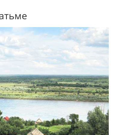
латьме