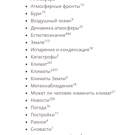
13
Атмосферные фронты
19
Бури
9
Воздушный океан
22
Динамика атмосферы
494
Естествознание
113
Земля
18
Испарение и конденсация
5
Катастрофы
241
Климат
2477
Климаты
6
Климаты Земли
18
Метеонаблюдения
21
Может ли человек изменить климат
250
Новости
16
Погода
17
Постройки
4
Разное
1
Сновасти
4