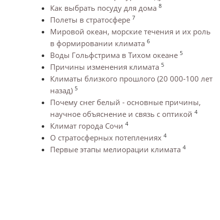
8
Как выбрать посуду для дома
7
Полеты в стратосфере
Мировой океан, морские течения и их роль
6
в формировании климата
5
Воды Гольфстрима в Тихом океане
5
Причины изменения климата
Климаты близкого прошлого (20 000-100 лет
5
назад)
Почему снег белый - основные причины,
4
научное объяснение и связь с оптикой
4
Климат города Сочи
4
О стратосферных потеплениях
4
Первые этапы мелиорации климата