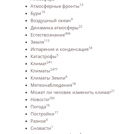
13
Атмосферные фронты
19
Бури
9
Воздушный океан
22
Динамика атмосферы
494
Естествознание
113
Земля
18
Испарение и конденсация
5
Катастрофы
241
Климат
2477
Климаты
6
Климаты Земли
18
Метеонаблюдения
21
Может ли человек изменить климат
250
Новости
16
Погода
17
Постройки
4
Разное
1
Сновасти
4