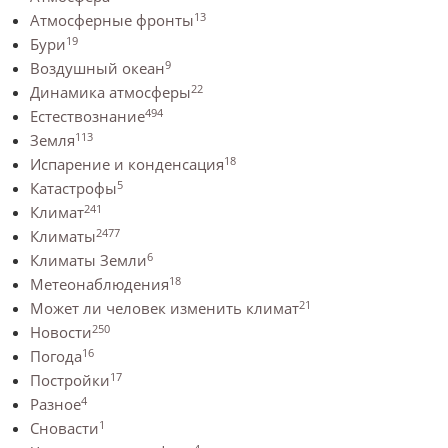
13
Атмосферные фронты
19
Бури
9
Воздушный океан
22
Динамика атмосферы
494
Естествознание
113
Земля
18
Испарение и конденсация
5
Катастрофы
241
Климат
2477
Климаты
6
Климаты Земли
18
Метеонаблюдения
21
Может ли человек изменить климат
250
Новости
16
Погода
17
Постройки
4
Разное
1
Сновасти