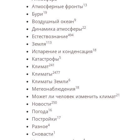
13
Атмосферные фронты
19
Бури
9
Воздушный океан
22
Динамика атмосферы
494
Естествознание
113
Земля
18
Испарение и конденсация
5
Катастрофы
241
Климат
2477
Климаты
6
Климаты Земли
18
Метеонаблюдения
21
Может ли человек изменить климат
250
Новости
16
Погода
17
Постройки
4
Разное
1
Сновасти
4