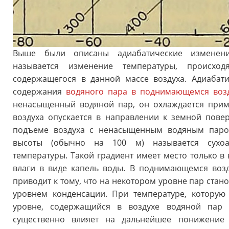
Выше были описаны адиабатические изменения
называется изменение температуры, происход
содержащегося в данной массе воздуха. Адиабат
содержания
водяного пара в поднимающемся воз
ненасыщенный водяной пар, он охлаждается прим
воздуха опускается в направлении к земной повер
подъеме воздуха с ненасыщенным водяным паро
высоты (обычно на 100 м) называется сухоад
температуры. Такой градиент имеет место только в
влаги в виде капель воды. В поднимающемся воз
приводит к тому, что на некотором уровне пар стан
уровнем конденсации. При температуре, котору
уровне, содержащийся в воздухе водяной пар н
существенно влияет на дальнейшее понижение 