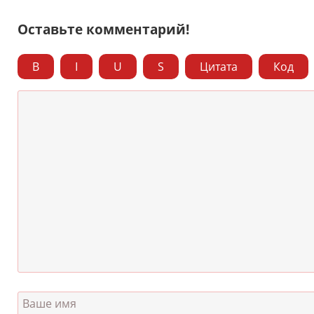
Оставьте комментарий!
B
I
U
S
Цитата
Код