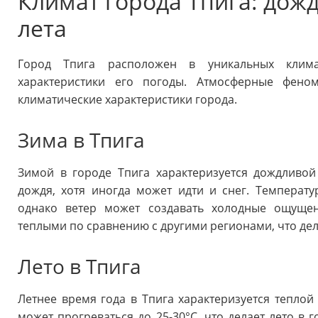
Климат города Тпига: дож
лета
Город Тпига расположен в уникальных климат
характеристики его погоды. Атмосферные фен
климатические характеристики города.
Зима в Тпига
Зимой в городе Тпига характеризуется дождливо
дождя, хотя иногда может идти и снег. Температу
однако ветер может создавать холодные ощущен
теплыми по сравнению с другими регионами, что дел
Лето в Тпига
Летнее время года в Тпига характеризуется теплой
может прогреваться до 25-30°C, что делает лето в 