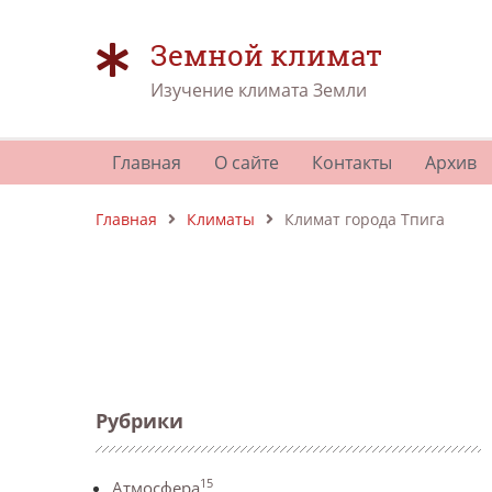
Земной климат
Изучение климата Земли
Главная
О сайте
Контакты
Архив
Главная
Климаты
Климат города Тпига
Рубрики
15
Атмосфера