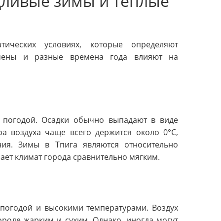
дливые зимы и теплые
ических условиях, которые определяют
омены и разные времена года влияют на
й погодой. Осадки обычно выпадают в виде
ра воздуха чаще всего держится около 0°C,
ия. Зимы в Тпига являются относительно
ает климат города сравнительно мягким.
 погодой и высокими температурами. Воздух
городе жарким и сухим. Однако, иногда могут