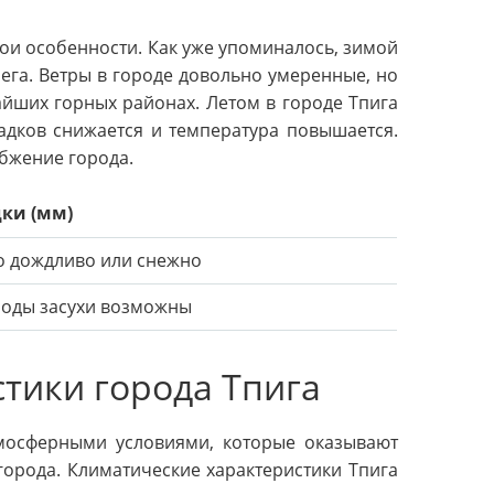
ои особенности. Как уже упоминалось, зимой
нега. Ветры в городе довольно умеренные, но
йших горных районах. Летом в городе Тпига
адков снижается и температура повышается.
абжение города.
ки (мм)
о дождливо или снежно
оды засухи возможны
тики города Тпига
мосферными условиями, которые оказывают
города. Климатические характеристики Тпига