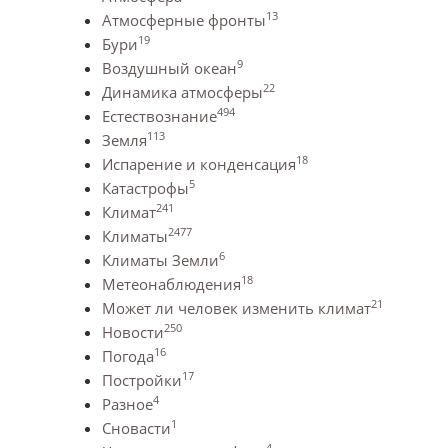
13
Атмосферные фронты
19
Бури
9
Воздушный океан
22
Динамика атмосферы
494
Естествознание
113
Земля
18
Испарение и конденсация
5
Катастрофы
241
Климат
2477
Климаты
6
Климаты Земли
18
Метеонаблюдения
21
Может ли человек изменить климат
250
Новости
16
Погода
17
Постройки
4
Разное
1
Сновасти
4