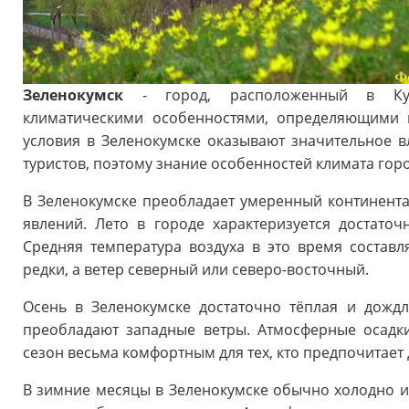
Зеленокумск
- город, расположенный в Курс
климатическими особенностями, определяющими п
условия в Зеленокумске оказывают значительное 
туристов, поэтому знание особенностей климата гор
В Зеленокумске преобладает умеренный континент
явлений. Лето в городе характеризуется достато
Средняя температура воздуха в это время составл
редки, а ветер северный или северо-восточный.
Осень в Зеленокумске достаточно тёплая и дождл
преобладают западные ветры. Атмосферные осадки
сезон весьма комфортным для тех, кто предпочитает
В зимние месяцы в Зеленокумске обычно холодно и с