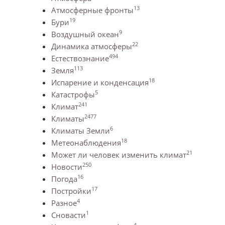
13
Атмосферные фронты
19
Бури
9
Воздушный океан
22
Динамика атмосферы
494
Естествознание
113
Земля
18
Испарение и конденсация
5
Катастрофы
241
Климат
2477
Климаты
6
Климаты Земли
18
Метеонаблюдения
21
Может ли человек изменить климат
250
Новости
16
Погода
17
Постройки
4
Разное
1
Сновасти
4