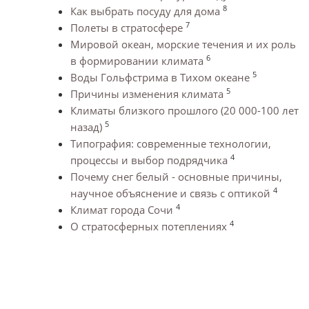
8
Как выбрать посуду для дома
7
Полеты в стратосфере
Мировой океан, морские течения и их роль
6
в формировании климата
5
Воды Гольфстрима в Тихом океане
5
Причины изменения климата
Климаты близкого прошлого (20 000-100 лет
5
назад)
Типография: современные технологии,
4
процессы и выбор подрядчика
Почему снег белый - основные причины,
4
научное объяснение и связь с оптикой
4
Климат города Сочи
4
О стратосферных потеплениях