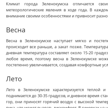
Климат города Зеленокумска отличается сво
метеорологические явления в ходе года. В каждо
внимание своими особенностями и привносит разноо
Весна
Весна в Зеленокумске наступает мягко и посте
происходит все раньше, а закат позже. Температур
дневная температура составляет около 15-20 градус
любое время, поэтому весна в Зеленокумске може
постепенно увеличивается, создавая комфортные усл
Лето
Лето в Зеленокумске характеризуется теплой и
поднимается до 30-35 градусов, и дневное время ст
гор, они приносят горячий воздух с высокой темпер
пика, что может вызвать дискомфорт. В сумерках на