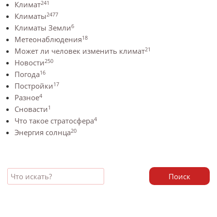
241
Климат
2477
Климаты
6
Климаты Земли
18
Метеонаблюдения
21
Может ли человек изменить климат
250
Новости
16
Погода
17
Постройки
4
Разное
1
Сновасти
4
Что такое стратосфера
20
Энергия солнца
Поиск