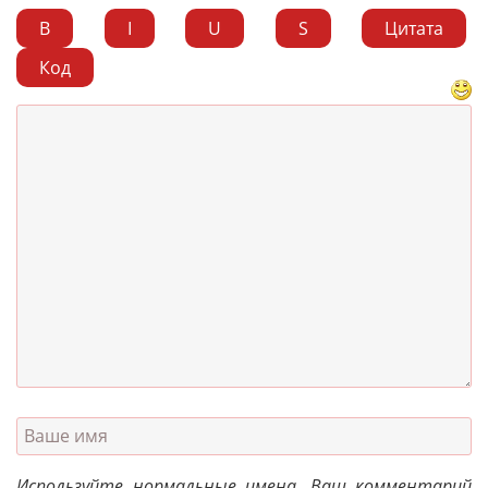
B
I
U
S
Цитата
Код
Используйте нормальные имена. Ваш комментарий