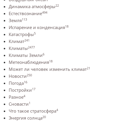
22
Динамика атмосферы
494
Естествознание
113
Земля
18
Испарение и конденсация
5
Катастрофы
241
Климат
2477
Климаты
6
Климаты Земли
18
Метеонаблюдения
21
Может ли человек изменить климат
250
Новости
16
Погода
17
Постройки
4
Разное
1
Сновасти
4
Что такое стратосфера
20
Энергия солнца