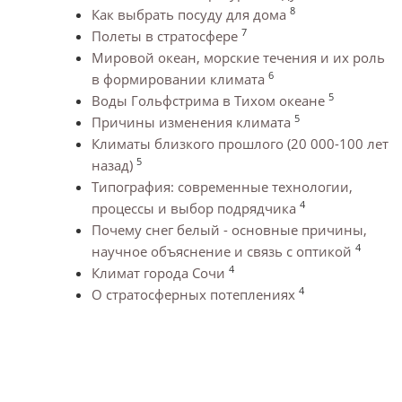
8
Как выбрать посуду для дома
7
Полеты в стратосфере
Мировой океан, морские течения и их роль
6
в формировании климата
5
Воды Гольфстрима в Тихом океане
5
Причины изменения климата
Климаты близкого прошлого (20 000-100 лет
5
назад)
Типография: современные технологии,
4
процессы и выбор подрядчика
Почему снег белый - основные причины,
4
научное объяснение и связь с оптикой
4
Климат города Сочи
4
О стратосферных потеплениях