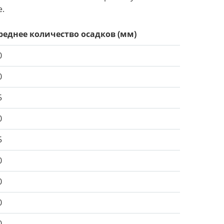
е.
реднее количество осадков (мм)
0
0
5
0
5
0
0
0
0