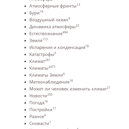
13
Атмосферные фронты
19
Бури
9
Воздушный океан
22
Динамика атмосферы
494
Естествознание
113
Земля
18
Испарение и конденсация
5
Катастрофы
241
Климат
2477
Климаты
6
Климаты Земли
18
Метеонаблюдения
21
Может ли человек изменить климат
250
Новости
16
Погода
17
Постройки
4
Разное
1
Сновасти
4