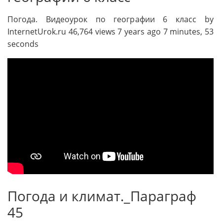
Погода. Видеоурок по географии 6 класс by
InternetUrok.ru 46,764 views 7 years ago 7 minutes, 53
seconds
Погода и климат._Параграф
45