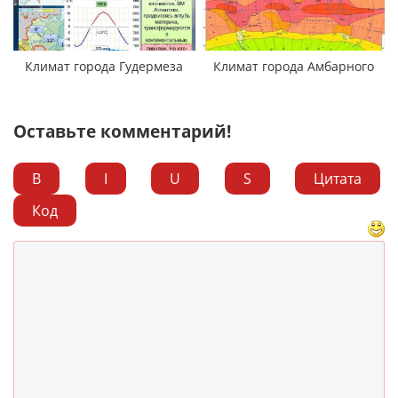
Климат города Гудермеза
Климат города Амбарного
Оставьте комментарий!
B
I
U
S
Цитата
Код