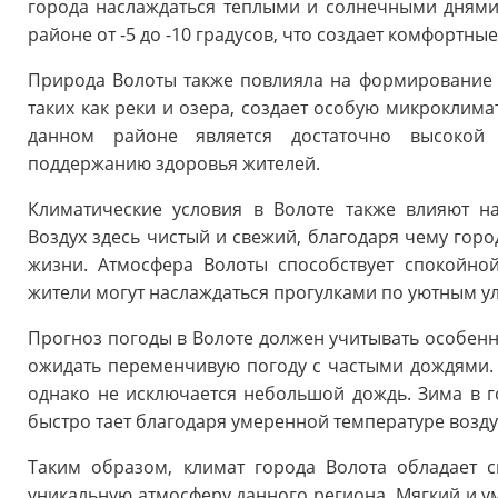
города наслаждаться теплыми и солнечными днями
районе от -5 до -10 градусов, что создает комфортны
Природа Волоты также повлияла на формирование 
таких как реки и озера, создает особую микроклима
данном районе является достаточно высокой 
поддержанию здоровья жителей.
Климатические условия в Волоте также влияют н
Воздух здесь чистый и свежий, благодаря чему горо
жизни. Атмосфера Волоты способствует спокойно
жители могут наслаждаться прогулками по уютным у
Прогноз погоды в Волоте должен учитывать особенн
ожидать переменчивую погоду с частыми дождями. Л
однако не исключается небольшой дождь. Зима в 
быстро тает благодаря умеренной температуре возду
Таким образом, климат города Волота обладает 
уникальную атмосферу данного региона. Мягкий и у