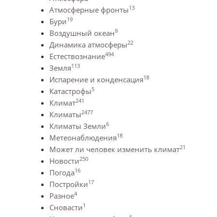
13
Атмосферные фронты
19
Бури
9
Воздушный океан
22
Динамика атмосферы
494
Естествознание
113
Земля
18
Испарение и конденсация
5
Катастрофы
241
Климат
2477
Климаты
6
Климаты Земли
18
Метеонаблюдения
21
Может ли человек изменить климат
250
Новости
16
Погода
17
Постройки
4
Разное
1
Сновасти
4