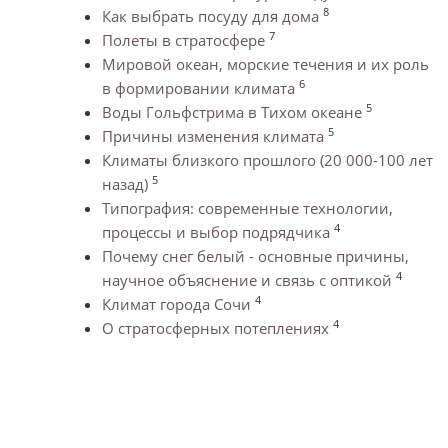
8
Как выбрать посуду для дома
7
Полеты в стратосфере
Мировой океан, морские течения и их роль
6
в формировании климата
5
Воды Гольфстрима в Тихом океане
5
Причины изменения климата
Климаты близкого прошлого (20 000-100 лет
5
назад)
Типография: современные технологии,
4
процессы и выбор подрядчика
Почему снег белый - основные причины,
4
научное объяснение и связь с оптикой
4
Климат города Сочи
4
О стратосферных потеплениях