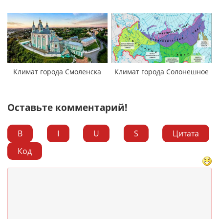
Климат города Смоленска
Климат города Солонешное
Оставьте комментарий!
B
I
U
S
Цитата
Код