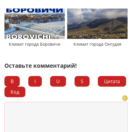
Климат города Боровичи
Климат города Онгудая
Оставьте комментарий!
B
I
U
S
Цитата
Код