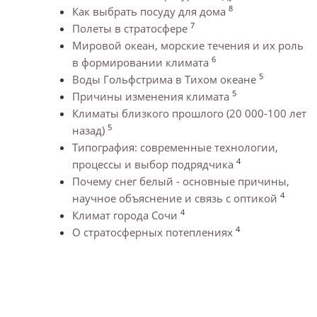
8
Как выбрать посуду для дома
7
Полеты в стратосфере
Мировой океан, морские течения и их роль
6
в формировании климата
5
Воды Гольфстрима в Тихом океане
5
Причины изменения климата
Климаты близкого прошлого (20 000-100 лет
5
назад)
Типография: современные технологии,
4
процессы и выбор подрядчика
Почему снег белый - основные причины,
4
научное объяснение и связь с оптикой
4
Климат города Сочи
4
О стратосферных потеплениях