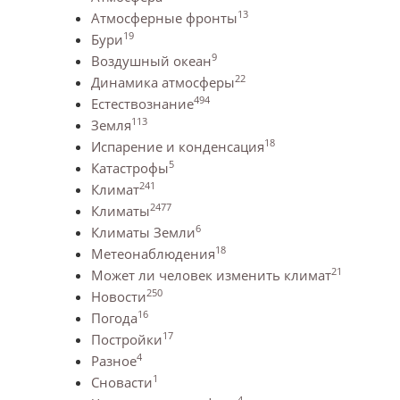
13
Атмосферные фронты
19
Бури
9
Воздушный океан
22
Динамика атмосферы
494
Естествознание
113
Земля
18
Испарение и конденсация
5
Катастрофы
241
Климат
2477
Климаты
6
Климаты Земли
18
Метеонаблюдения
21
Может ли человек изменить климат
250
Новости
16
Погода
17
Постройки
4
Разное
1
Сновасти
4