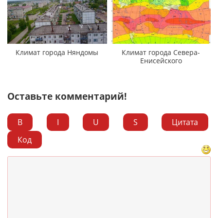
Климат города Няндомы
Климат города Севера-
Енисейского
Оставьте комментарий!
B
I
U
S
Цитата
Код