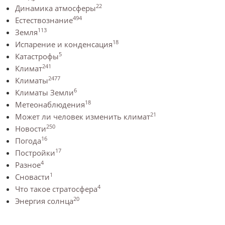
22
Динамика атмосферы
494
Естествознание
113
Земля
18
Испарение и конденсация
5
Катастрофы
241
Климат
2477
Климаты
6
Климаты Земли
18
Метеонаблюдения
21
Может ли человек изменить климат
250
Новости
16
Погода
17
Постройки
4
Разное
1
Сновасти
4
Что такое стратосфера
20
Энергия солнца