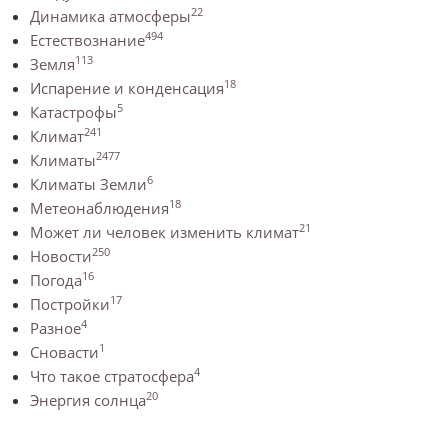
22
Динамика атмосферы
494
Естествознание
113
Земля
18
Испарение и конденсация
5
Катастрофы
241
Климат
2477
Климаты
6
Климаты Земли
18
Метеонаблюдения
21
Может ли человек изменить климат
250
Новости
16
Погода
17
Постройки
4
Разное
1
Сновасти
4
Что такое стратосфера
20
Энергия солнца