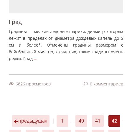
Град
Градины — мелкие ледяные шарики, диаметр которых
лежит в пределах от диаметра дождевых капель до 5
см и более*. Отмечены градины размером с
бейсбольный мяч, но, к счастью, такие градины очень
редки. Град
...
6826 просмотров
0 комментариев
·
предыдущая
|
1
...
40
·
41
·
42
·