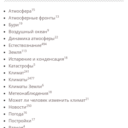
15
Атмосфера
13
Атмосферные фронты
19
Бури
9
Воздушный океан
22
Динамика атмосферы
494
Естествознание
113
Земля
18
Испарение и конденсация
5
Катастрофы
241
Климат
2477
Климаты
6
Климаты Земли
18
Метеонаблюдения
21
Может ли человек изменить климат
250
Новости
16
Погода
17
Постройки
4
Разное