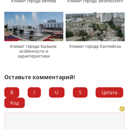
Климат города Венева
Климат города Зюзельского
Климат города Кызыла:
Климат города Каспийска
особенности и
характеристики
Оставьте комментарий!
B
I
U
S
Цитата
Код