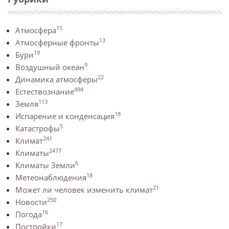
15
Атмосфера
13
Атмосферные фронты
19
Бури
9
Воздушный океан
22
Динамика атмосферы
494
Естествознание
113
Земля
18
Испарение и конденсация
5
Катастрофы
241
Климат
2477
Климаты
6
Климаты Земли
18
Метеонаблюдения
21
Может ли человек изменить климат
250
Новости
16
Погода
17
Постройки