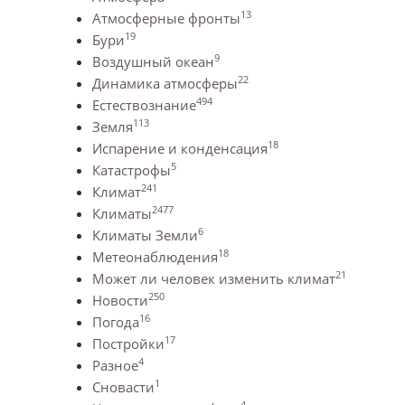
13
Атмосферные фронты
19
Бури
9
Воздушный океан
22
Динамика атмосферы
494
Естествознание
113
Земля
18
Испарение и конденсация
5
Катастрофы
241
Климат
2477
Климаты
6
Климаты Земли
18
Метеонаблюдения
21
Может ли человек изменить климат
250
Новости
16
Погода
17
Постройки
4
Разное
1
Сновасти
4