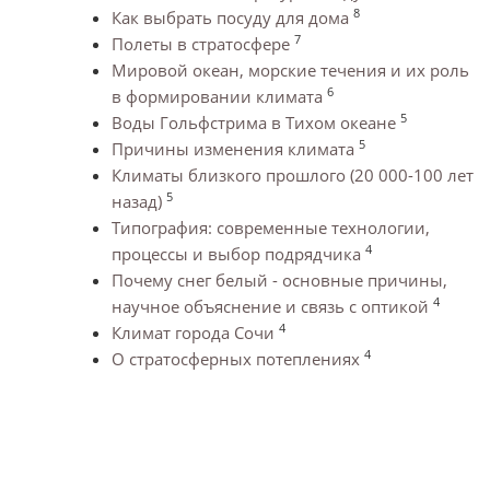
8
Как выбрать посуду для дома
7
Полеты в стратосфере
Мировой океан, морские течения и их роль
6
в формировании климата
5
Воды Гольфстрима в Тихом океане
5
Причины изменения климата
Климаты близкого прошлого (20 000-100 лет
5
назад)
Типография: современные технологии,
4
процессы и выбор подрядчика
Почему снег белый - основные причины,
4
научное объяснение и связь с оптикой
4
Климат города Сочи
4
О стратосферных потеплениях