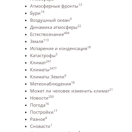
13
Атмосферные фронты
19
Бури
9
Воздушный океан
22
Динамика атмосферы
494
Естествознание
113
Земля
18
Испарение и конденсация
5
Катастрофы
241
Климат
2477
Климаты
6
Климаты Земли
18
Метеонаблюдения
21
Может ли человек изменить климат
250
Новости
16
Погода
17
Постройки
4
Разное
1
Сновасти
4