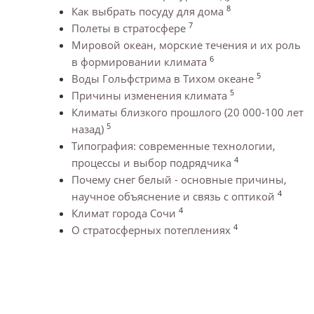
8
Как выбрать посуду для дома
7
Полеты в стратосфере
Мировой океан, морские течения и их роль
6
в формировании климата
5
Воды Гольфстрима в Тихом океане
5
Причины изменения климата
Климаты близкого прошлого (20 000-100 лет
5
назад)
Типография: современные технологии,
4
процессы и выбор подрядчика
Почему снег белый - основные причины,
4
научное объяснение и связь с оптикой
4
Климат города Сочи
4
О стратосферных потеплениях