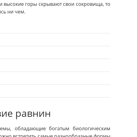
 высокие горы скрывают свои сокровища, то
сь ни чем.
зие равнин
темы, обладающие богатым биологическим
 можно встретить самые разнообразные формы