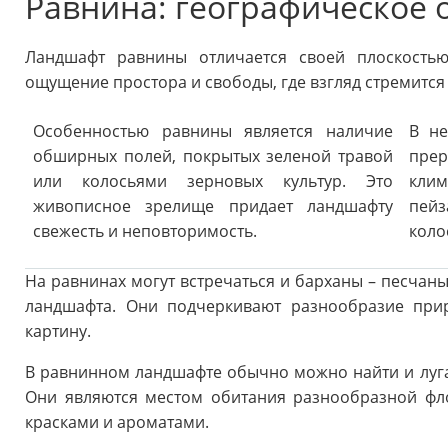
Равнина: географическое 
Ландшафт равнины отличается своей плоскостью
ощущение простора и свободы, где взгляд стремится 
Особенностью равнины является наличие
В не
обширных полей, покрытых зеленой травой
пре
или колосьями зерновых культур. Это
кли
живописное зрелище придает ландшафту
пейз
свежесть и неповторимость.
коло
На равнинах могут встречаться и барханы – песчан
ландшафта. Они подчеркивают разнообразие пр
картину.
В равнинном ландшафте обычно можно найти и луга 
Они являются местом обитания разнообразной фл
красками и ароматами.