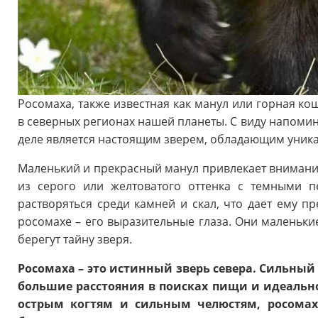
Росомаха, также известная как манул или горная ко
в северных регионах нашей планеты. С виду напоми
деле является настоящим зверем, обладающим уник
Маленький и прекрасный манул привлекает внимание
из серого или желтоватого оттенка с темными п
растворяться среди камней и скал, что дает ему п
росомахе – его выразительные глаза. Они маленьки
берегут тайну зверя.
Росомаха – это истинный зверь севера. Сильный
большие расстояния в поисках пищи и идеально
острым когтям и сильным челюстям, росомах