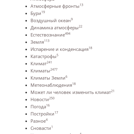
13
Атмосферные фронты
19
Бури
9
Воздушный океан
22
Динамика атмосферы
494
Естествознание
113
Земля
18
Испарение и конденсация
5
Катастрофы
241
Климат
2477
Климаты
6
Климаты Земли
18
Метеонаблюдения
21
Может ли человек изменить климат
250
Новости
16
Погода
17
Постройки
4
Разное
1
Сновасти
4