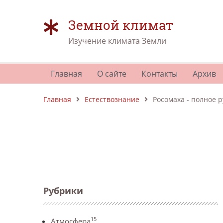
Земной климат
Изучение климата Земли
Главная
О сайте
Контакты
Архив
Главная
Естествознание
Росомаха - полное 
Рубрики
15
Атмосфера