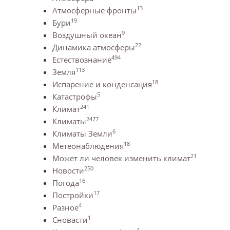
13
Атмосферные фронты
19
Бури
9
Воздушный океан
22
Динамика атмосферы
494
Естествознание
113
Земля
18
Испарение и конденсация
5
Катастрофы
241
Климат
2477
Климаты
6
Климаты Земли
18
Метеонаблюдения
21
Может ли человек изменить климат
250
Новости
16
Погода
17
Постройки
4
Разное
1
Сновасти
4