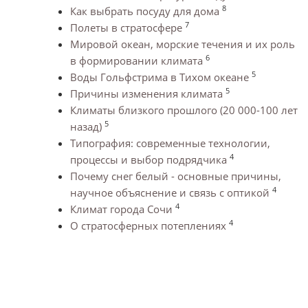
8
Как выбрать посуду для дома
7
Полеты в стратосфере
Мировой океан, морские течения и их роль
6
в формировании климата
5
Воды Гольфстрима в Тихом океане
5
Причины изменения климата
Климаты близкого прошлого (20 000-100 лет
5
назад)
Типография: современные технологии,
4
процессы и выбор подрядчика
Почему снег белый - основные причины,
4
научное объяснение и связь с оптикой
4
Климат города Сочи
4
О стратосферных потеплениях