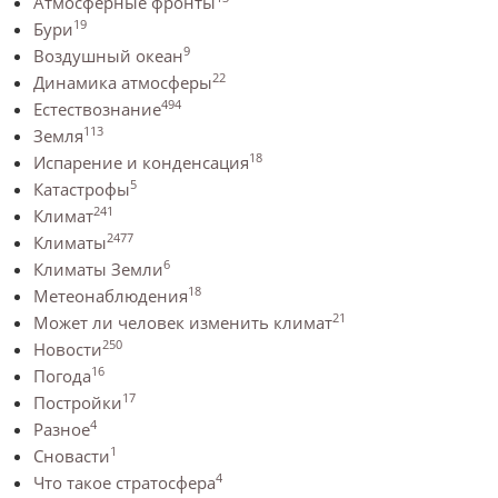
Атмосферные фронты
19
Бури
9
Воздушный океан
22
Динамика атмосферы
494
Естествознание
113
Земля
18
Испарение и конденсация
5
Катастрофы
241
Климат
2477
Климаты
6
Климаты Земли
18
Метеонаблюдения
21
Может ли человек изменить климат
250
Новости
16
Погода
17
Постройки
4
Разное
1
Сновасти
4
Что такое стратосфера