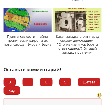
Пуанты свежести - тайна
Какая загадка стоит перед
тропических широт и их
каждым домочадцем -
потрясающая флора и фауна
"Отопление и комфорт, а
ответ одинок"? Отгадай
загадку про печку!
Оставьте комментарий!
B
I
U
S
Цитата
Код